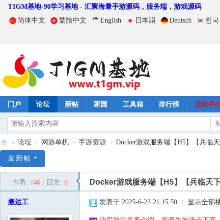
T1GM基地-90学习基地 - 汇聚海量手游源码，服务端，游戏源码
简体中文
繁體中文
English
日本語
Deutsch
한국
门户
论坛
新帖
家园
工具箱
排行榜
充值中
»
论坛
›
网游单机
›
手游资源
›
Docker游戏服务端【H5】【兵临
T
发新帖
1
Docker游戏服务端【H5】【兵临天
查看:
746
|
回复:
0
G
M
搬运工
发表于 2025-6-23 21:15:50
|
显示全部
基