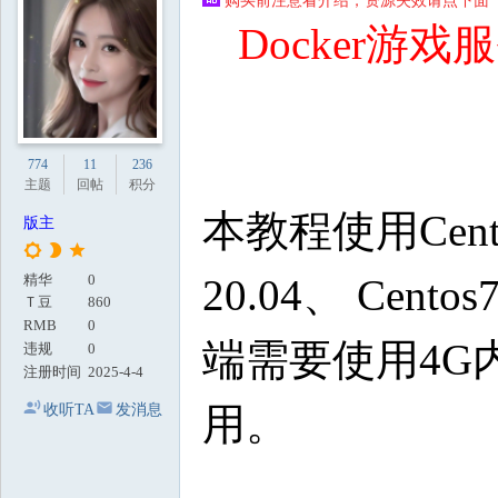
购买前注意看介绍，资源失效请点下面【
地
Docker游
774
11
236
主题
回帖
积分
本教程使用Cent
版主
精华
0
20.04、 Cen
Ｔ豆
860
RMB
0
端需要使用4G
违规
0
注册时间
2025-4-4
用。
收听TA
发消息