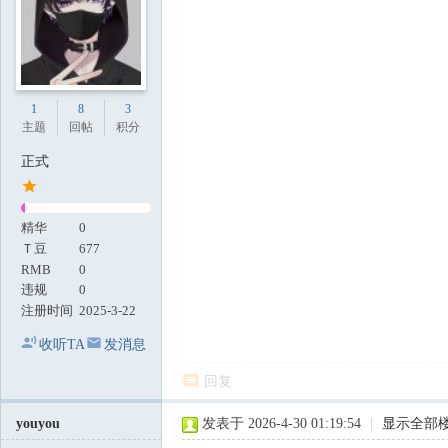
1
8
3
主题
回帖
积分
正式
精华
0
Ｔ豆
677
RMB
0
违规
0
注册时间
2025-3-22
收听TA
发消息
回复
youyou
发表于 2026-4-30 01:19:54
|
显示全部