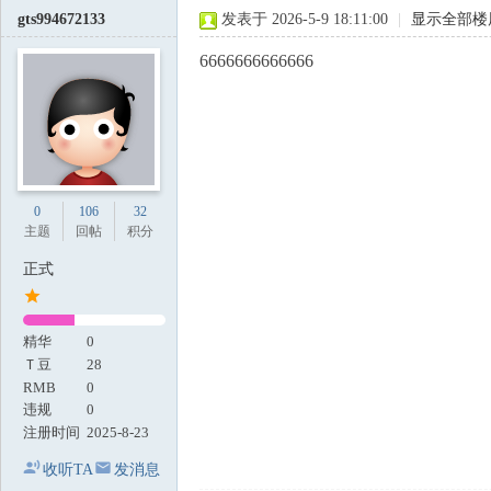
gts994672133
发表于 2026-5-9 18:11:00
|
显示全部楼
6666666666666
0
106
32
主题
回帖
积分
正式
精华
0
Ｔ豆
28
RMB
0
违规
0
注册时间
2025-8-23
收听TA
发消息