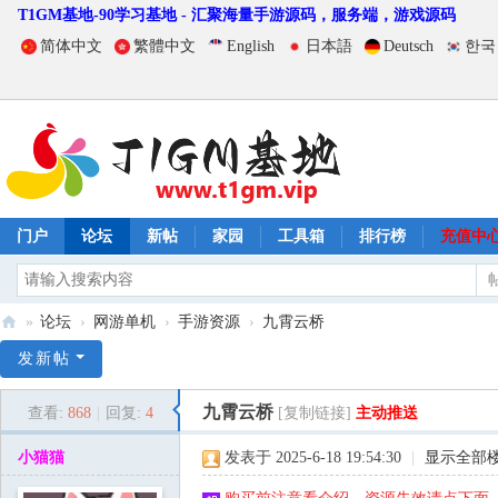
T1GM基地-90学习基地 - 汇聚海量手游源码，服务端，游戏源码
简体中文
繁體中文
English
日本語
Deutsch
한국
门户
论坛
新帖
家园
工具箱
排行榜
充值中
»
论坛
›
网游单机
›
手游资源
›
九霄云桥
T
发新帖
1
九霄云桥
查看:
868
|
回复:
4
[复制链接]
主动推送
G
M
小猫猫
发表于 2025-6-18 19:54:30
|
显示全部
基