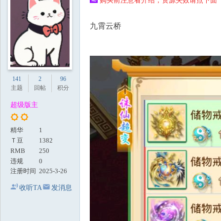
购买前注意看介绍，资源失效请点下面【
地
九霄云桥
141
2
96
主题
回帖
积分
超级版主
精华
1
Ｔ豆
1382
RMB
250
违规
0
注册时间
2025-3-26
收听TA
发消息