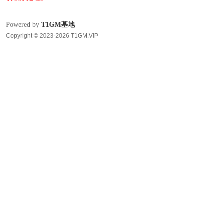
Powered by
T1GM基地
Copyright © 2023-2026 T1GM.VIP