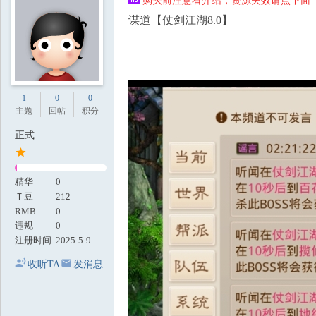
购买前注意看介绍，资源失效请点下面【
地
谋道【仗剑江湖8.0】
1
0
0
主题
回帖
积分
正式
精华
0
Ｔ豆
212
RMB
0
违规
0
注册时间
2025-5-9
收听TA
发消息