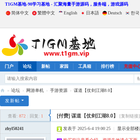
T1GM基地-90学习基地 - 汇聚海量手游源码，服务端，游戏源码
简体中文
繁體中文
English
日本語
Deutsch
한국
门户
论坛
新帖
家园
工具箱
排行榜
充值中
»
论坛
›
网游单机
›
手游资源
›
谋道【仗剑江湖8.0】
T
发新帖
1
[付费]
谋道【仗剑江湖8.0】
查看:
872
|
回复:
1
[复制链接]
G
M
zhyl50241
发表于 2025-6-4 19:00:25
|
显示全部楼
基