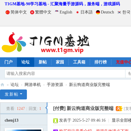
T1GM基地-90学习基地 - 汇聚海量手游源码，服务端，游戏源码
简体中文
繁體中文
English
日本語
Deutsch
한국
门户
论坛
新帖
家园
工具箱
排行榜
充值中
»
论坛
›
网游单机
›
手游资源
›
新云狗道商业版完整端
T
发新帖
1
[付费]
新云狗道商业版完整端
查看:
1247
|
回复:
1
火
[复
G
M
chenj13
发表于 2025-5-27 09:46:16
|
显示全部
基