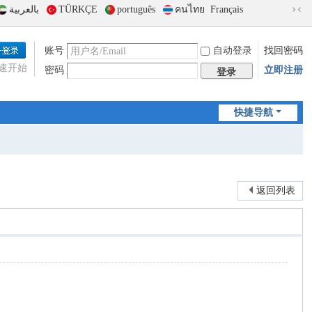
بالعربية
TÜRKÇE
português
คนไทย
Français
切
换
到
账号
自动登录
找回密码
窄
速开始
密码
立即注册
版
登录
快捷导航
返回列表