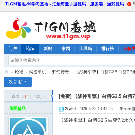
T1GM基地-90学习基地 - 汇聚海量手游源码，服务端，游戏源码
门户
论坛
新帖
家园
工具箱
排行榜
充值
»
论坛
›
网游单机
›
梦幻传奇
›
【战神引擎】白猪G2.5 白猪7.2
T
发新帖
1
[免费]
【战神引擎】白猪G2.5 白猪
查看:
314
|
回复:
2
G
M
我爱精品
发表于 2026-6-28 13:41:45
|
显示全
基
【战神引擎】白猪G2.5 白猪7.2
地