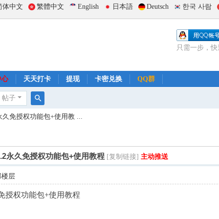
简体中文
繁體中文
English
日本語
Deutsch
한국 사람
只需一步，快
中心
天天打卡
提现
卡密兑换
QQ群
帖子
搜
永久免授权功能包+使用教 ...
索
7.2永久免授权功能包+使用教程
[复制链接]
主动推送
部楼层
永久免授权功能包+使用教程