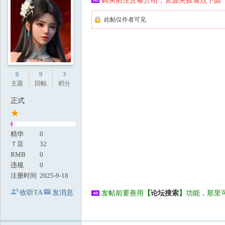
购买前注意看介绍，资源失效请点下面【
地
此帖仅作者可见
0
9
3
主题
回帖
积分
正式
精华
0
Ｔ豆
32
RMB
0
违规
0
注册时间
2025-9-18
收听TA
发消息
发帖前要善用
【
论坛搜索
】
功能，那里