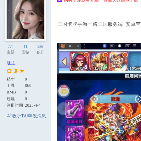
购买前注意看介绍，资源失效请点下面【
地
三国卡牌手游一路三国服务端+安卓苹
774
11
236
主题
回帖
积分
版主
精华
0
Ｔ豆
860
RMB
0
违规
0
注册时间
2025-4-4
收听TA
发消息