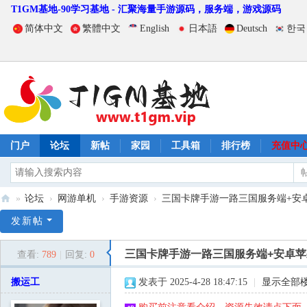
T1GM基地-90学习基地 - 汇聚海量手游源码，服务端，游戏源码
简体中文
繁體中文
English
日本語
Deutsch
한국
门户
论坛
新帖
家园
工具箱
排行榜
充值中
»
论坛
›
网游单机
›
手游资源
›
三国卡牌手游一路三国服务端+安卓苹
T
发新帖
1
三国卡牌手游一路三国服务端+安卓苹
查看:
789
|
回复:
0
G
M
搬运工
发表于 2025-4-28 18:47:15
|
显示全部
基