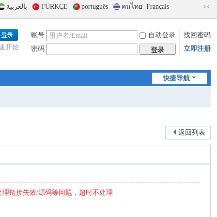
بالعربية
TÜRKÇE
português
คนไทย
Français
切
换
到
账号
自动登录
找回密码
窄
速开始
密码
立即注册
版
登录
快捷导航
返回列表
处理链接失效/源码等问题，超时不处理