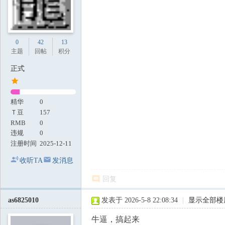
0
42
13
主题
回帖
积分
正式
精华
0
Ｔ豆
157
RMB
0
违规
0
注册时间
2025-12-11
收听TA
发消息
回复
as6825010
发表于 2026-5-8 22:08:34
|
显示全部楼
牛逼，搞起来