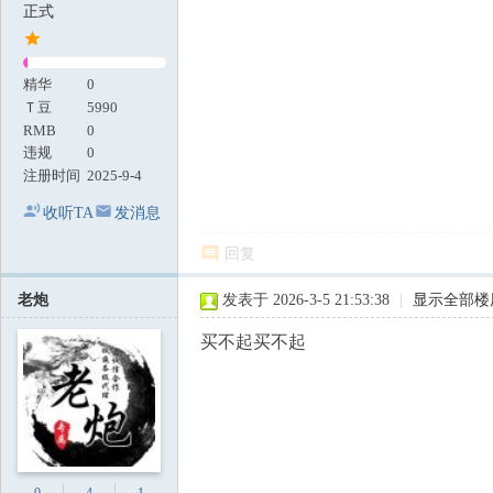
正式
精华
0
Ｔ豆
5990
RMB
0
违规
0
注册时间
2025-9-4
收听TA
发消息
回复
老炮
发表于 2026-3-5 21:53:38
|
显示全部楼
买不起买不起