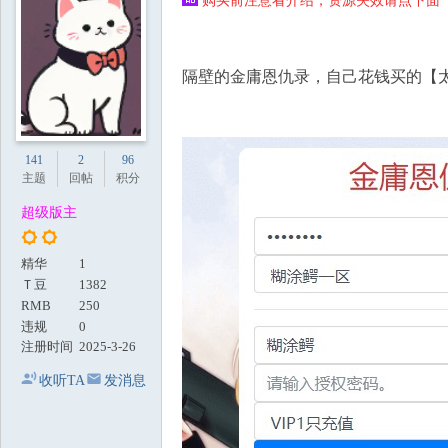
购买前注意看介绍，资源失效请点下面【
地
隔壁的金庸恩仇录，自己花钱买的【
141
2
96
主题
回帖
积分
超级版主
精华
1
Ｔ豆
1382
RMB
250
违规
0
注册时间
2025-3-26
收听TA
发消息