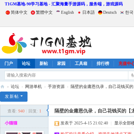
T1GM基地-90学习基地 - 汇聚海量手游源码，服务端，游戏源码
简体中文
繁體中文
English
日本語
Deutsch
한국
门户
论坛
新帖
家园
工具箱
排行榜
充值中
»
论坛
›
网游单机
›
手游资源
›
隔壁的金庸恩仇录，自己花钱买的【
T
发新帖
1
隔壁的金庸恩仇录，自己花钱买的【
查看:
940
|
回复:
1
G
M
小猫猫
发表于 2025-4-15 21:02:40
|
显示全部
基