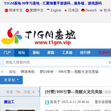
T1GM基地-90学习基地 - 汇聚海量手游源码，服务端，游戏源码
简体中文
繁體中文
English
日本語
Deutsch
한국
门户
论坛
新帖
家园
工具箱
排行榜
充值中
»
论坛
›
网游单机
›
梦幻传奇
›
996引擎---觉醒火龙完美版
T
发新帖
1
[付费]
996引擎---觉醒火龙完美版
查看:
796
|
回复:
0
[复
G
M
搬运工
发表于 2025-4-11 20:46:42
|
显示全部
基