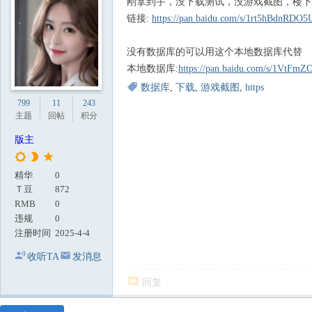
刚拿到手，没下载测试，没游戏截图，楼下
地
链接:
https://pan.baidu.com/s/1rt5hBdnRD
没有数据库的可以用这个本地数据库代替
本地数据库:
https://pan.baidu.com/s/1VtF
数据库
,
下载
,
游戏截图
,
https
799
11
243
主题
回帖
积分
版主
精华
0
Ｔ豆
872
RMB
0
违规
0
注册时间
2025-4-4
收听TA
发消息
回复