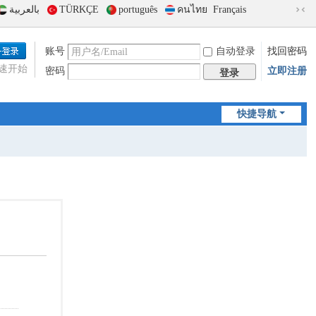
بالعربية
TÜRKÇE
português
คนไทย
Français
切
换
到
账号
自动登录
找回密码
窄
速开始
密码
立即注册
版
登录
快捷导航