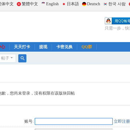
简体中文
繁體中文
English
日本語
Deutsch
한국 사람
只需一步，快
中心
天天打卡
提现
卡密兑换
QQ群
帖子
搜
索
抱歉，您尚未登录，没有权限在该版块回帖
账号:
立即注册